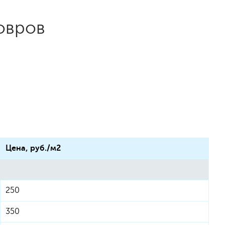
овров
Цена, руб./м2
250
350