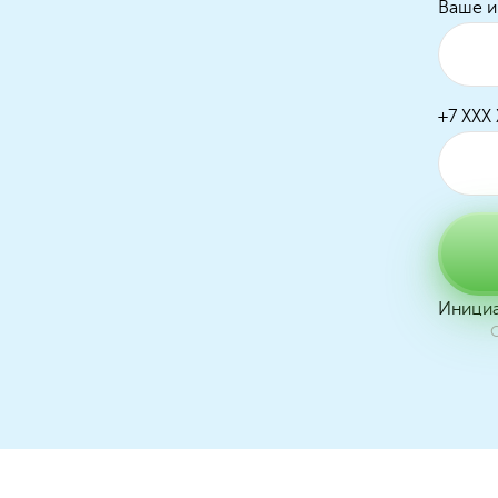
Ваше и
+7 XXX
Инициа