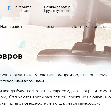
г. Москва
Режим работы:
и область
Круглосуточно
Наши работы
Цены
Доставка и оплата
овров
семян хлопчатника. В текстильном производстве он весьма
тетическими волокнами.
всегда будут пользоваться спросом, даже вопреки тому, чт
орму. Отличаются яркой расцветкой, приятные на ощупь и 
ухая грязь с поверхности легко удаляется пылесосом.