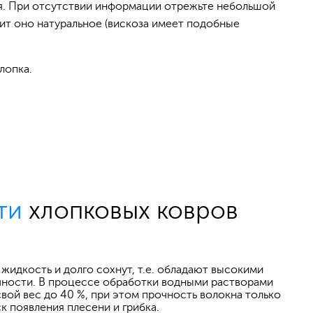
я. При отсутствии информации отрежьте небольшой
чит оно натуральное (вискоза имеет подобные
лопка.
ти
хлопковых ковров
идкость и долго сохнут, т.е. обладают высокими
чности. В процессе обработки водными растворами
свой вес до 40 %, при этом прочность волокна только
к появления плесени и грибка.