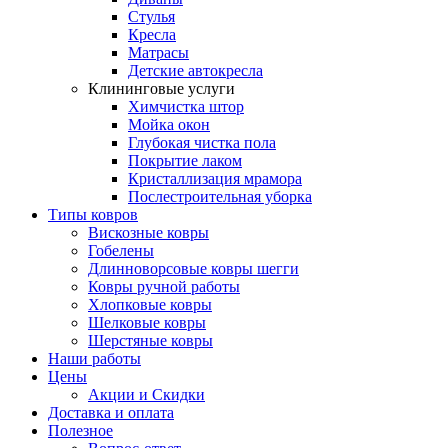
Стулья
Кресла
Матрасы
Детские автокресла
Клининговые услуги
Химчистка штор
Мойка окон
Глубокая чистка пола
Покрытие лаком
Кристаллизация мрамора
Послестроительная уборка
Типы ковров
Вискозные ковры
Гобелены
Длинноворсовые ковры шегги
Ковры ручной работы
Хлопковые ковры
Шелковые ковры
Шерстяные ковры
Наши работы
Цены
Акции и Скидки
Доставка и оплата
Полезное