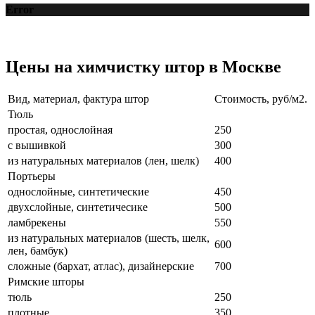
Error
Цены на химчистку штор
в Москве
Вид, материал, фактура штор
Стоимость, руб/м2.
Тюль
простая, однослойная
250
с вышивкой
300
из натуральных материалов (лен, шелк)
400
Портьеры
однослойные, синтетические
450
двухслойные, синтетичесике
500
ламбрекены
550
из натуральных материалов (шесть, шелк,
600
лен, бамбук)
сложные (бархат, атлас), дизайнерские
700
Римские шторы
тюль
250
плотные
350