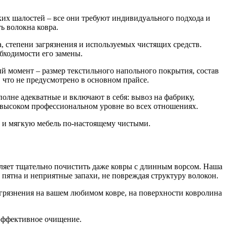
ских шалостей – все они требуют индивидуального подхода и
ь волокна ковра.
а, степени загрязнения и используемых чистящих средств.
обходимости его замены.
ый момент – размер текстильного напольного покрытия, состав
 что не предусмотрено в основном прайсе.
олне адекватные и включают в себя: вывоз на фабрику,
а высоком профессиональном уровне во всех отношениях.
ин и мягкую мебель по-настоящему чистыми.
ляет тщательно почистить даже ковры с длинным ворсом. Наша
пятна и неприятные запахи, не повреждая структуру волокон.
агрязнения на вашем любимом ковре, на поверхности ковролина
эффективное очищение.