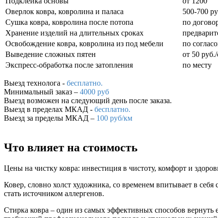
Подклейка основы
от 1200
Оверлок ковра, ковролина и паласа
500-700 ру
Сушка ковра, ковролина после потопа
по догово
Хранение изделий на длительных сроках
предварит
Освобождение ковра, ковролина из под мебели
по соглас
Выведение сложных пятен
от 50 руб./
Экспресс-обработка после затопления
по месту
Выезд технолога -
бесплатно.
Минимальный заказ –
4000 руб
Выезд возможен на следующий день после заказа.
Выезд в пределах МКАД -
бесплатно.
Выезд за пределы МКАД –
100 руб/км
Что влияет на
стоимость
Цены на чистку ковра: инвестиция в чистоту, комфорт и здоров
Ковер, словно холст художника, со временем впитывает в себя 
стать источником аллергенов.
Стирка ковра – один из самых эффективных способов вернуть е