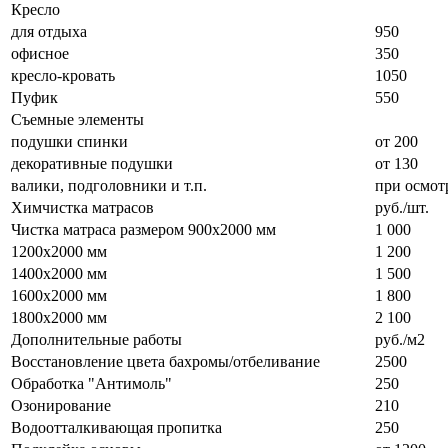
Кресло
для отдыха
950
офисное
350
кресло-кровать
1050
Пуфик
550
Съемные элементы
подушки спинки
от 200
декоративные подушки
от 130
валики, подголовники и т.п.
при осмот
Химчистка матрасов
руб./шт.
Чистка матраса размером 900х2000 мм
1 000
1200х2000 мм
1 200
1400х2000 мм
1 500
1600х2000 мм
1 800
1800х2000 мм
2 100
Дополнительные работы
руб./м2
Восстановление цвета бахромы/отбеливание
2500
Обработка "Антимоль"
250
Озонирование
210
Водоотталкивающая пропитка
250