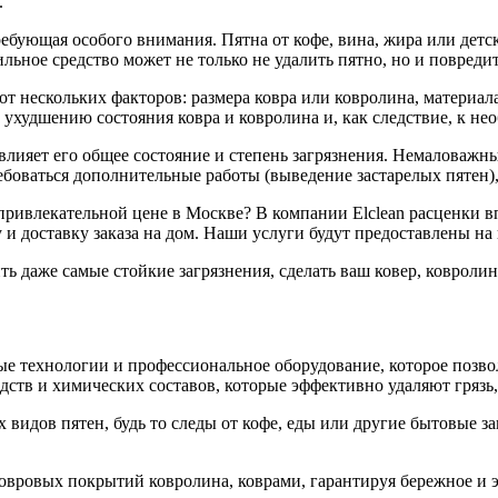
.
требующая особого внимания. Пятна от кофе, вина, жира или дет
ьное средство может не только не удалить пятно, но и повредит
от нескольких факторов: размера ковра или ковролина, материал
ухудшению состояния ковра и ковролина и, как следствие, к не
 влияет его общее состояние и степень загрязнения. Немаловажн
боваться дополнительные работы (выведение застарелых пятен),
привлекательной цене в Москве? В компании Elclean расценки вп
у и доставку заказа на дом. Наши услуги будут предоставлены н
ть даже самые стойкие загрязнения, сделать ваш ковер, коврол
е технологии и профессиональное оборудование, которое позво
тв и химических составов, которые эффективно удаляют грязь, 
видов пятен, будь то следы от кофе, еды или другие бытовые з
вровых покрытий ковролина, коврами, гарантируя бережное и 