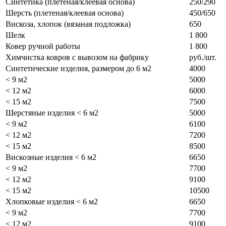
Синтетика (плетеная/клеевая основа)
250/290
Шерсть (плетеная/клеевая основа)
450/650
Вискоза, хлопок (вязаная подложка)
650
Шелк
1 800
Ковер ручной работы
1 800
Химчистка ковров с вывозом на фабрику
руб./шт.
Синтетические изделия, размером до 6 м2
4000
< 9 м2
5000
< 12 м2
6000
< 15 м2
7500
Шерстяные изделия < 6 м2
5000
< 9 м2
6100
< 12 м2
7200
< 15 м2
8500
Вискозные изделия < 6 м2
6650
< 9 м2
7700
< 12 м2
9100
< 15 м2
10500
Хлопковые изделия < 6 м2
6650
< 9 м2
7700
< 12 м2
9100