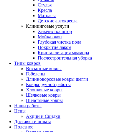
Стулья
Кресла
Матрасы
Детские автокресла
Клининговые услуги
Химчистка штор
Мойка окон
Глубокая чистка пола
Покрытие лаком
Кристаллизация мрамора
Послестроительная уборка
Типы ковров
Вискозные ковры
Гобелены
Длинноворсовые ковры шегги
Ковры ручной работы
Хлопковые ковры
Шелковые ковры
Шерстяные ковры
Наши работы
Цены
Акции и Скидки
Доставка и оплата
Полезное