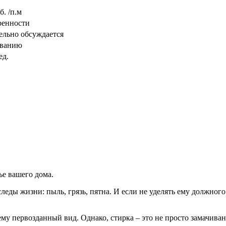
б. /п.м
ренности
ельно обсуждается
ованию
ед.
ье вашего дома.
следы жизни: пыль, грязь, пятна. И если не уделять ему должно
му первозданный вид. Однако, стирка – это не просто замачива