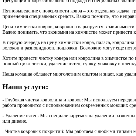
требующий профессионального подхода и специальных знаний
Пятновыведение с поверхности ковра – это отдельная задача, 
применения специальных средств. Важно помнить, что неправил
Цена химчистки ковров, ковролина варьируется в зависимости 
Важно понимать, что экономия на химчистке может привести к 
В первую очередь на цену химчистки ковра, паласа, ковролина
волокон и разновидность подложки. Возможно могут еще потре
Хотите провести чистку ковера или ковролина в химчистке по 
полный цикл чистки, удаление пятен, сушку, упаковку в пленк
Наша команда обладает многолетним опытом и знает, как удали
Наши услуги:
- Глубокая чистка ковролина и ковров:
Мы используем передовы
работа проводится с использованием современных моющих средс
- Удаление пятен:
Мы специализируемся на удалении различных 
или диване.
- Чистка ковровых покрытий:
Мы работаем с любыми типами ко