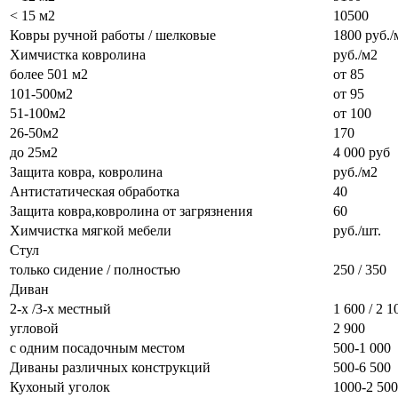
< 15 м2
10500
Ковры ручной работы / шелковые
1800 руб./
Химчистка ковролина
руб./м2
более 501 м2
от 85
101-500м2
от 95
51-100м2
от 100
26-50м2
170
до 25м2
4 000 руб
Защита ковра, ковролина
руб./м2
Антистатическая обработка
40
Защита ковра,ковролина от загрязнения
60
Химчистка мягкой мебели
руб./шт.
Стул
только сидение / полностью
250 / 350
Диван
2-х /3-х местный
1 600 / 2 1
угловой
2 900
с одним посадочным местом
500-1 000
Диваны различных конструкций
500-6 500
Кухоный уголок
1000-2 500