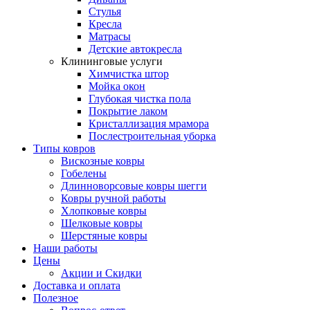
Стулья
Кресла
Матрасы
Детские автокресла
Клининговые услуги
Химчистка штор
Мойка окон
Глубокая чистка пола
Покрытие лаком
Кристаллизация мрамора
Послестроительная уборка
Типы ковров
Вискозные ковры
Гобелены
Длинноворсовые ковры шегги
Ковры ручной работы
Хлопковые ковры
Шелковые ковры
Шерстяные ковры
Наши работы
Цены
Акции и Скидки
Доставка и оплата
Полезное