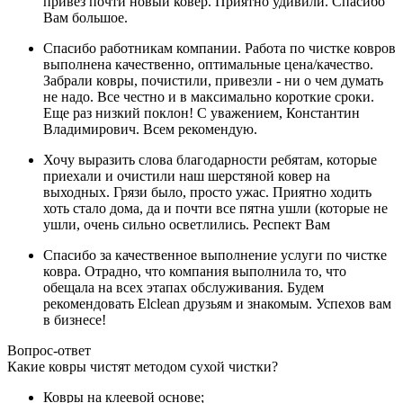
привез почти новый ковер. Приятно удивили. Спасибо
Вам большое.
Спасибо работникам компании. Работа по чистке ковров
выполнена качественно, оптимальные цена/качество.
Забрали ковры, почистили, привезли - ни о чем думать
не надо. Все честно и в максимально короткие сроки.
Еще раз низкий поклон! С уважением, Константин
Владимирович. Всем рекомендую.
Хочу выразить слова благодарности ребятам, которые
приехали и очистили наш шерстяной ковер на
выходных. Грязи было, просто ужас. Приятно ходить
хоть стало дома, да и почти все пятна ушли (которые не
ушли, очень сильно осветлились. Респект Вам
Спасибо за качественное выполнение услуги по чистке
ковра. Отрадно, что компания выполнила то, что
обещала на всех этапах обслуживания. Будем
рекомендовать Elclean друзьям и знакомым. Успехов вам
в бизнесе!
Вопрос-ответ
Какие ковры чистят методом сухой чистки?
Ковры на клеевой основе;