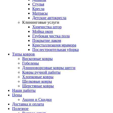
Стулья
Кресла
Матрасы
Детские автокресла
Клининговые услуги
Химчистка штор
Мойка окон
Глубокая чистка пола
Покрытие лаком
Кристаллизация мрамора
Послестроительная уборка
Типы ковров
Вискозные ковры
Гобелены
Длинноворсовые ковры шегги
Ковры ручной работы
Хлопковые ковры
Шелковые ковры
Шерстяные ковры
Наши работы
Цены
Акции и Скидки
Доставка и оплата
Полезное