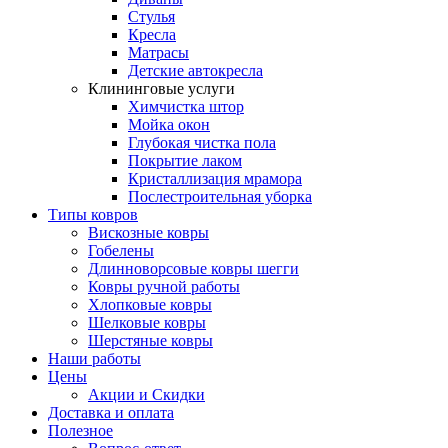
Стулья
Кресла
Матрасы
Детские автокресла
Клининговые услуги
Химчистка штор
Мойка окон
Глубокая чистка пола
Покрытие лаком
Кристаллизация мрамора
Послестроительная уборка
Типы ковров
Вискозные ковры
Гобелены
Длинноворсовые ковры шегги
Ковры ручной работы
Хлопковые ковры
Шелковые ковры
Шерстяные ковры
Наши работы
Цены
Акции и Скидки
Доставка и оплата
Полезное