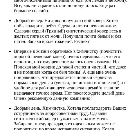
многочисленными пятнами от еды (он лежал в детской).
Все, как ни странно, отлично получилось. Еще раз
большое спасибо.
Добрый вечер. На днях получили свой ковер. Хотел
поблагодарить, ребят. Сделали почти невозможное.
Сдавали серый (Грязный) синтетический ковер весь в
желтых пятнах от мочи. Получили почти белый и без
пятен. Запаха вроде тоже нет. Респект.
Впервые в жизни обратилась в химчистку (почистить
дорогой шелковый ковер). очень переживала, что его
испортят, поэтому решение далось очень тяжело. Но
Приехал мой коврик до такой степени чистый, что даже
я не помнила когда он был таким! А еще мне очень
понравилось, что предлагается полный сервис за
нормальные деньги (увезли, почистили и привезли!) и в
удобное для работающего человека время!!и главное
назначают точное время. Нет такого: ждите целый день.
Очень рекомендую данную компанию!
Добрый день, Химчистка. Хотела поблагодарить Ваших
сотрудников за добросовестный труд. Сдавали
синтетический ковер с ужасным запахом мочи.
Забирали, предупреждая, что идеальным может не
получиться, но вроде исправили ситуацию. Ковер