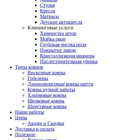
Стулья
Кресла
Матрасы
Детские автокресла
Клининговые услуги
Химчистка штор
Мойка окон
Глубокая чистка пола
Покрытие лаком
Кристаллизация мрамора
Послестроительная уборка
Типы ковров
Вискозные ковры
Гобелены
Длинноворсовые ковры шегги
Ковры ручной работы
Хлопковые ковры
Шелковые ковры
Шерстяные ковры
Наши работы
Цены
Акции и Скидки
Доставка и оплата
Полезное