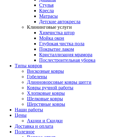
Стулья
Кресла
Матрасы
Детские автокресла
Клининговые услуги
Химчистка штор
Мойка окон
Глубокая чистка пола
Покрытие лаком
Кристаллизация мрамора
Послестроительная уборка
Типы ковров
Вискозные ковры
Гобелены
Длинноворсовые ковры шегги
Ковры ручной работы
Хлопковые ковры
Шелковые ковры
Шерстяные ковры
Наши работы
Цены
Акции и Скидки
Доставка и оплата
Полезное