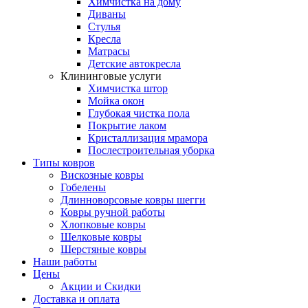
Химчистка на дому
Диваны
Стулья
Кресла
Матрасы
Детские автокресла
Клининговые услуги
Химчистка штор
Мойка окон
Глубокая чистка пола
Покрытие лаком
Кристаллизация мрамора
Послестроительная уборка
Типы ковров
Вискозные ковры
Гобелены
Длинноворсовые ковры шегги
Ковры ручной работы
Хлопковые ковры
Шелковые ковры
Шерстяные ковры
Наши работы
Цены
Акции и Скидки
Доставка и оплата