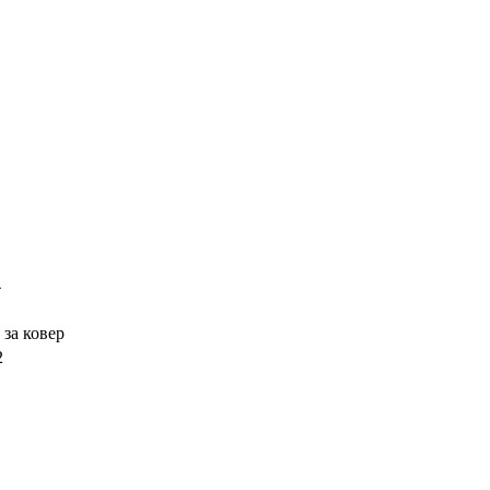
4
 за ковер
2