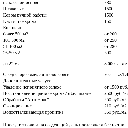
на клеевой основе
780
Шелковые
1500
Ковры ручной работы
1500
Кисти и бахрома
150
Ковролин
более 501 м2
от 200
101-500 м2
от 250
51-100 м2
от 280
26-50 м2
300
до 25 м2
8 000 за все
Средневорсовые/длинноворсовые:
коэф. 1.3/1.
Дополнительные услуги
Удаление неприятного запаха
от 1500 руб.
Восстановление цвета бахромы/отбеливание
2500 руб./м
Обработка "Антимоль"
250 руб./м2
Озонирование
210 руб./м2
Водоотталкивающая пропитка
350 руб./м2
Приезд технолога на следующий день после заказа
бесплатно