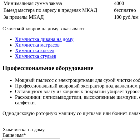
Минимальная сумма заказа
4000
Выезд мастера по адресу в пределах МКАД
бесплатно
За пределы МКАД
100 руб./км
С чисткой ковров на дому заказывают
Химчистка дивана на дому
Химчистка матрасов
Химчистка кресел
Химчистка стульев
Профессиональное
оборудование
Мощный пылесос с электрощетками для сухой чистки
соб
Профессиональный ковровый экстрактор
под давлением р
Оставшуюся влагу из ковровых покрытий убирает
турбо
Расходники
: пятновыводители, высокопенные шампуни, с
салфетки.
Однодисковую роторную машину
со щетками или боннет-падам
Химчистка на дому
Ваше имя
*