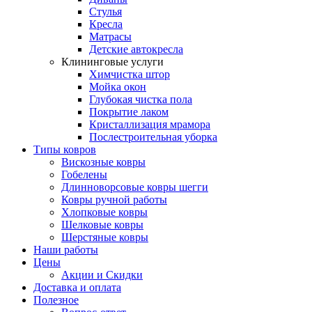
Стулья
Кресла
Матрасы
Детские автокресла
Клининговые услуги
Химчистка штор
Мойка окон
Глубокая чистка пола
Покрытие лаком
Кристаллизация мрамора
Послестроительная уборка
Типы ковров
Вискозные ковры
Гобелены
Длинноворсовые ковры шегги
Ковры ручной работы
Хлопковые ковры
Шелковые ковры
Шерстяные ковры
Наши работы
Цены
Акции и Скидки
Доставка и оплата
Полезное